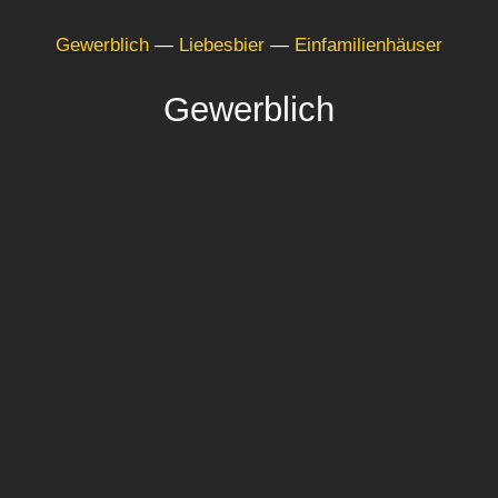
Gewerblich
—
Liebesbier
—
Einfa­mi­li­en­häuser
Gewerblich